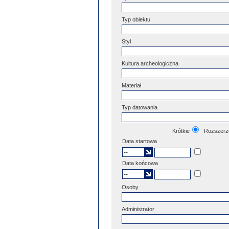
Typ obiektu
Styl
Kultura archeologiczna
Materiał
Typ datowania
Krótkie
Rozszerz
Data startowa
Data końcowa
Osoby
Administrator