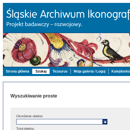
Strona główna
Szukaj
Tezaurus
Moja galeria / Loguj
Kalejdosk
Wyszukiwanie proste
Określenie obiektu
Tytuł obiektu