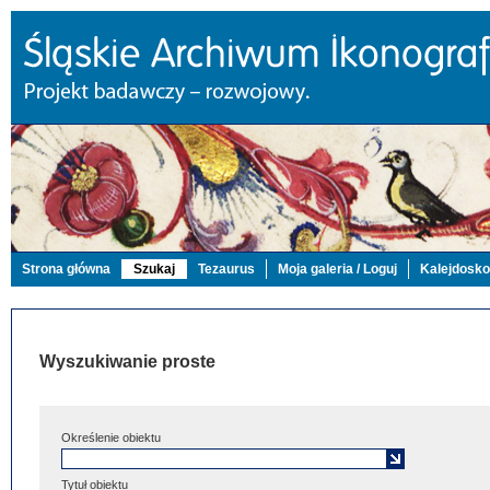
Strona główna
Szukaj
Tezaurus
Moja galeria / Loguj
Kalejdosk
Wyszukiwanie proste
Określenie obiektu
Tytuł obiektu