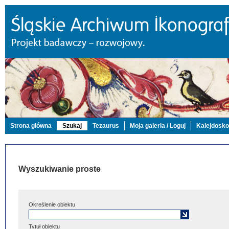
Strona główna
Szukaj
Tezaurus
Moja galeria / Loguj
Kalejdosk
Wyszukiwanie proste
Określenie obiektu
Tytuł obiektu