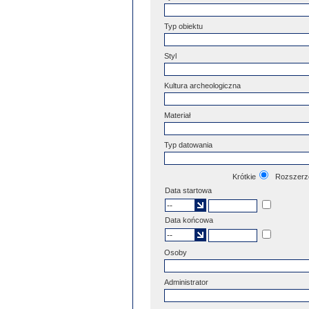
Typ obiektu
Styl
Kultura archeologiczna
Materiał
Typ datowania
Krótkie
Rozszerz
Data startowa
Data końcowa
Osoby
Administrator