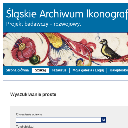
Strona główna
Szukaj
Tezaurus
Moja galeria / Loguj
Kalejdosk
Wyszukiwanie proste
Określenie obiektu
Tytuł obiektu