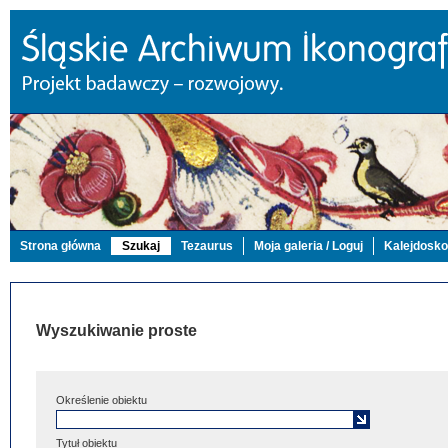
Strona główna
Szukaj
Tezaurus
Moja galeria / Loguj
Kalejdosk
Wyszukiwanie proste
Określenie obiektu
Tytuł obiektu