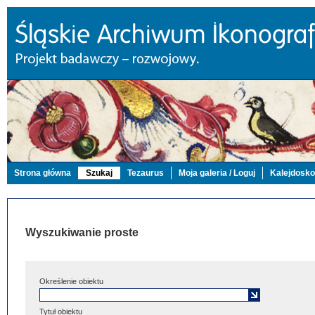
Strona główna
Szukaj
Tezaurus
Moja galeria / Loguj
Kalejdosk
Wyszukiwanie proste
Określenie obiektu
Tytuł obiektu