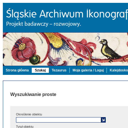
Strona główna
Szukaj
Tezaurus
Moja galeria / Loguj
Kalejdosk
Wyszukiwanie proste
Określenie obiektu
Tytuł obiektu