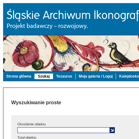
Strona główna
Szukaj
Tezaurus
Moja galeria / Loguj
Kalejdosk
Wyszukiwanie proste
Określenie obiektu
Tytuł obiektu