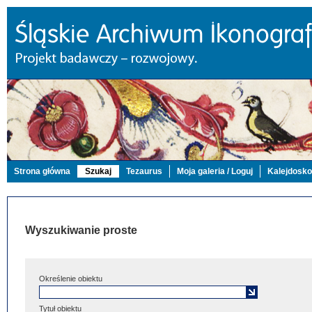
Strona główna
Szukaj
Tezaurus
Moja galeria / Loguj
Kalejdosk
Wyszukiwanie proste
Określenie obiektu
Tytuł obiektu