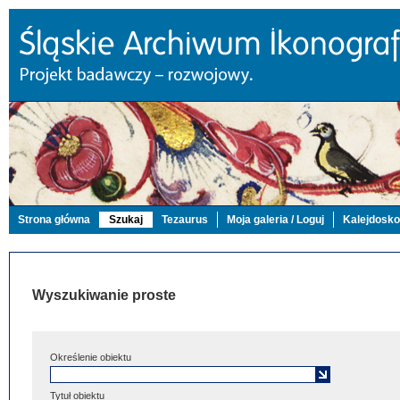
Strona główna
Szukaj
Tezaurus
Moja galeria / Loguj
Kalejdosk
Wyszukiwanie proste
Określenie obiektu
Tytuł obiektu