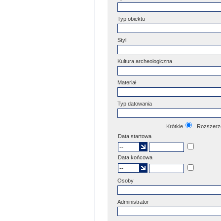
Typ obiektu
Styl
Kultura archeologiczna
Materiał
Typ datowania
Krótkie
Rozszerz
Data startowa
Data końcowa
Osoby
Administrator