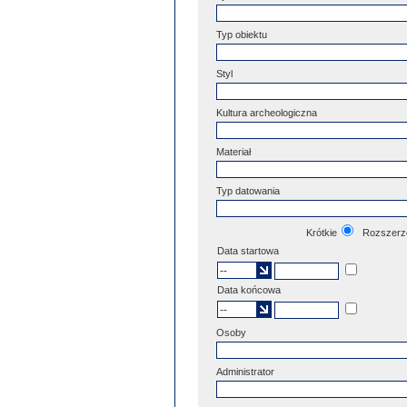
Typ obiektu
Styl
Kultura archeologiczna
Materiał
Typ datowania
Krótkie
Rozszerz
Data startowa
Data końcowa
Osoby
Administrator