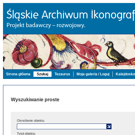
Strona główna
Szukaj
Tezaurus
Moja galeria / Loguj
Kalejdosk
Wyszukiwanie proste
Określenie obiektu
Tytuł obiektu