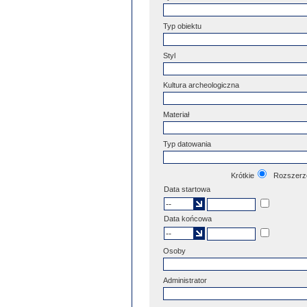
Typ obiektu
Styl
Kultura archeologiczna
Materiał
Typ datowania
Krótkie
Rozszerz
Data startowa
Data końcowa
Osoby
Administrator