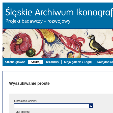
Strona główna
Szukaj
Tezaurus
Moja galeria / Loguj
Kalejdosk
Wyszukiwanie proste
Określenie obiektu
Tytuł obiektu