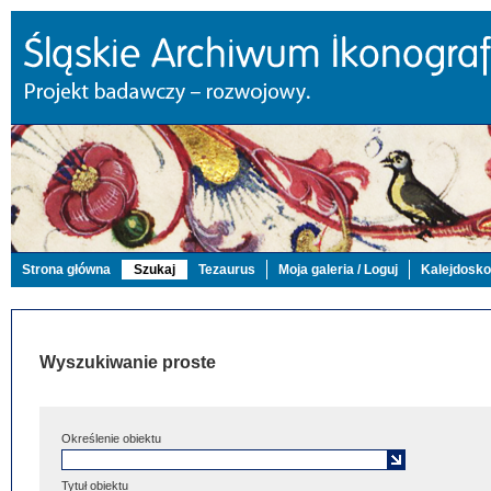
Strona główna
Szukaj
Tezaurus
Moja galeria / Loguj
Kalejdosk
Wyszukiwanie proste
Określenie obiektu
Tytuł obiektu