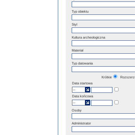
Typ obiektu
Styl
Kultura archeologiczna
Materiał
Typ datowania
Krótkie
Rozszerz
Data startowa
Data końcowa
Osoby
Administrator