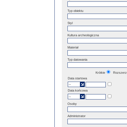
Typ obiektu
Styl
Kultura archeologiczna
Materiał
Typ datowania
Krótkie
Rozszerz
Data startowa
Data końcowa
Osoby
Administrator