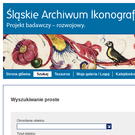
Strona główna
Szukaj
Tezaurus
Moja galeria / Loguj
Kalejdosk
Wyszukiwanie proste
Określenie obiektu
Tytuł obiektu