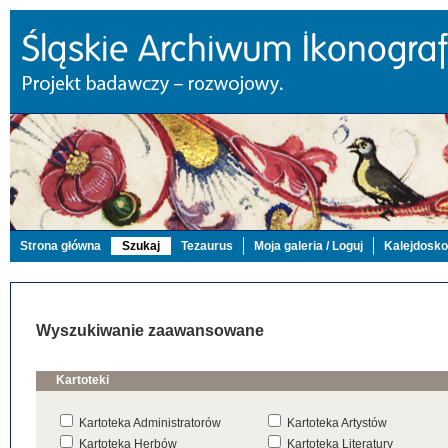
Strona główna
Szukaj
Tezaurus
Moja galeria / Loguj
Kalejdosk
Wyszukiwanie zaawansowane
Kartoteki
Kartoteka Administratorów
Kartoteka Artystów
Kartoteka Herbów
Kartoteka Literatury