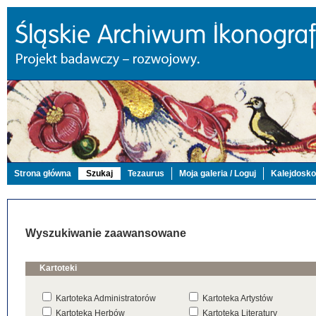
Strona główna
Szukaj
Tezaurus
Moja galeria / Loguj
Kalejdosk
Wyszukiwanie zaawansowane
Kartoteki
Kartoteka Administratorów
Kartoteka Artystów
Kartoteka Herbów
Kartoteka Literatury