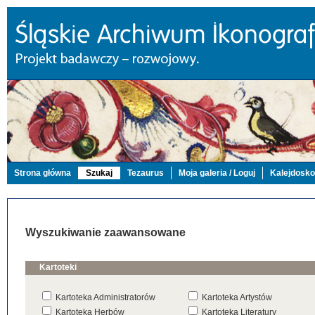
Strona główna
Szukaj
Tezaurus
Moja galeria / Loguj
Kalejdosk
Wyszukiwanie zaawansowane
Kartoteki
Kartoteka Administratorów
Kartoteka Artystów
Kartoteka Herbów
Kartoteka Literatury