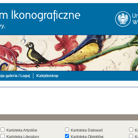
ja galeria / Loguj
Kalejdoskop
Kartoteka Artystów
Kartoteka Datowań
K
Kartoteka Literatury
Kartoteka Obiektów
K