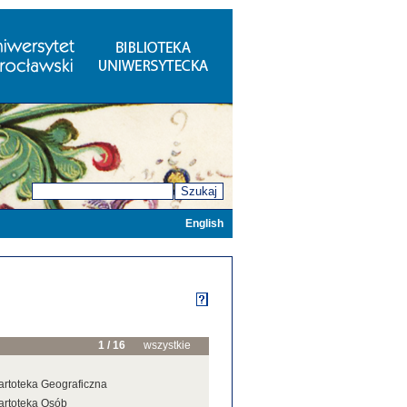
Szukaj
English
1 / 16
wszystkie
artoteka Geograficzna
artoteka Osób