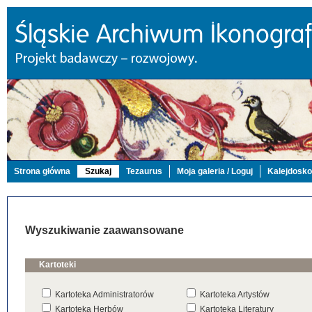
Strona główna
Szukaj
Tezaurus
Moja galeria / Loguj
Kalejdosk
Wyszukiwanie zaawansowane
Kartoteki
Kartoteka Administratorów
Kartoteka Artystów
Kartoteka Herbów
Kartoteka Literatury