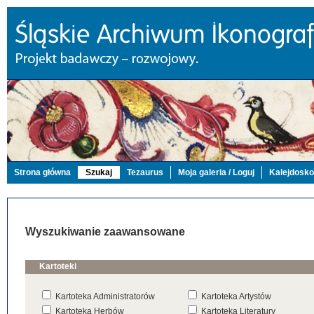
Strona główna
Szukaj
Tezaurus
Moja galeria / Loguj
Kalejdosk
Wyszukiwanie zaawansowane
Kartoteki
Kartoteka Administratorów
Kartoteka Artystów
Kartoteka Herbów
Kartoteka Literatury