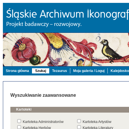
Strona główna
Szukaj
Tezaurus
Moja galeria / Loguj
Kalejdosk
Wyszukiwanie zaawansowane
Kartoteki
Kartoteka Administratorów
Kartoteka Artystów
Kartoteka Herbów
Kartoteka Literatury