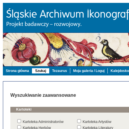
Strona główna
Szukaj
Tezaurus
Moja galeria / Loguj
Kalejdosk
Wyszukiwanie zaawansowane
Kartoteki
Kartoteka Administratorów
Kartoteka Artystów
Kartoteka Herbów
Kartoteka Literatury