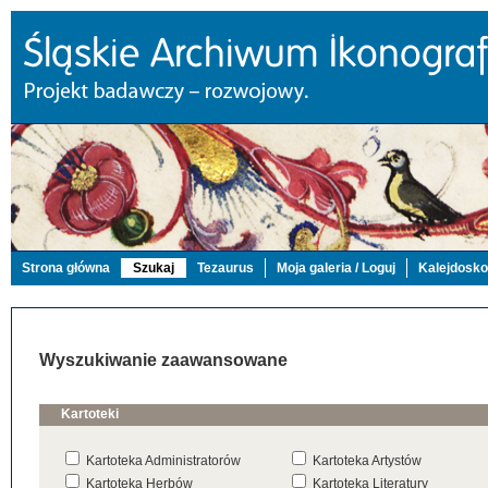
Strona główna
Szukaj
Tezaurus
Moja galeria / Loguj
Kalejdosk
Wyszukiwanie zaawansowane
Kartoteki
Kartoteka Administratorów
Kartoteka Artystów
Kartoteka Herbów
Kartoteka Literatury