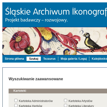
Strona główna
Szukaj
Tezaurus
Moja galeria / Loguj
Kalejdosk
Wyszukiwanie zaawansowane
Kartoteki
Kartoteka Administratorów
Kartoteka Artystów
Kartoteka Herbów
Kartoteka Literatury