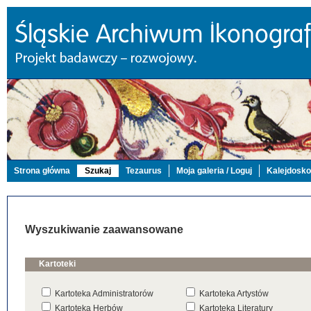
Strona główna
Szukaj
Tezaurus
Moja galeria / Loguj
Kalejdosk
Wyszukiwanie zaawansowane
Kartoteki
Kartoteka Administratorów
Kartoteka Artystów
Kartoteka Herbów
Kartoteka Literatury