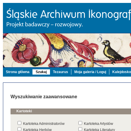
Strona główna
Szukaj
Tezaurus
Moja galeria / Loguj
Kalejdosk
Wyszukiwanie zaawansowane
Kartoteki
Kartoteka Administratorów
Kartoteka Artystów
Kartoteka Herbów
Kartoteka Literatury