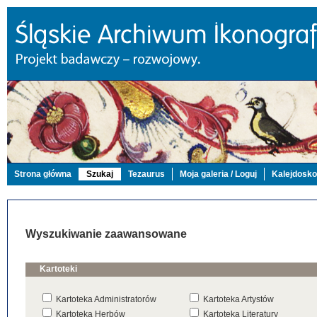
Strona główna
Szukaj
Tezaurus
Moja galeria / Loguj
Kalejdosk
Wyszukiwanie zaawansowane
Kartoteki
Kartoteka Administratorów
Kartoteka Artystów
Kartoteka Herbów
Kartoteka Literatury