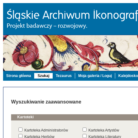
Strona główna
Szukaj
Tezaurus
Moja galeria / Loguj
Kalejdosk
Wyszukiwanie zaawansowane
Kartoteki
Kartoteka Administratorów
Kartoteka Artystów
Kartoteka Herbów
Kartoteka Literatury