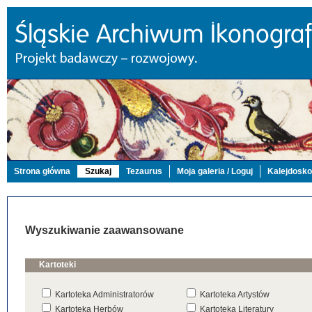
Strona główna
Szukaj
Tezaurus
Moja galeria / Loguj
Kalejdosk
Wyszukiwanie zaawansowane
Kartoteki
Kartoteka Administratorów
Kartoteka Artystów
Kartoteka Herbów
Kartoteka Literatury