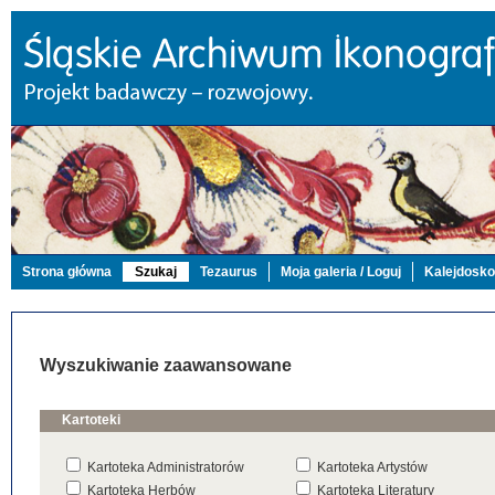
Strona główna
Szukaj
Tezaurus
Moja galeria / Loguj
Kalejdosk
Wyszukiwanie zaawansowane
Kartoteki
Kartoteka Administratorów
Kartoteka Artystów
Kartoteka Herbów
Kartoteka Literatury