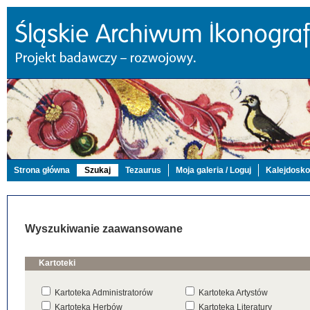
Strona główna
Szukaj
Tezaurus
Moja galeria / Loguj
Kalejdosk
Wyszukiwanie zaawansowane
Kartoteki
Kartoteka Administratorów
Kartoteka Artystów
Kartoteka Herbów
Kartoteka Literatury