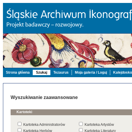
Strona główna
Szukaj
Tezaurus
Moja galeria / Loguj
Kalejdosk
Wyszukiwanie zaawansowane
Kartoteki
Kartoteka Administratorów
Kartoteka Artystów
Kartoteka Herbów
Kartoteka Literatury