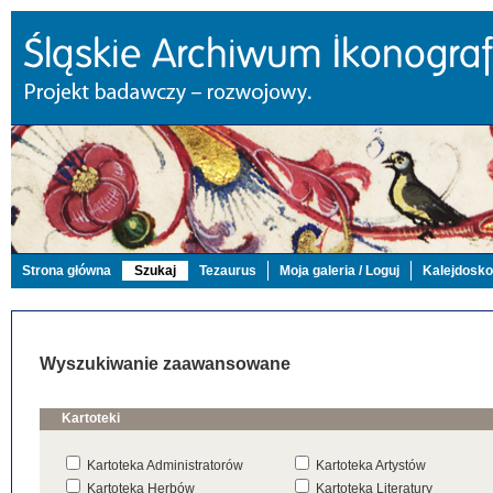
Strona główna
Szukaj
Tezaurus
Moja galeria / Loguj
Kalejdosk
Wyszukiwanie zaawansowane
Kartoteki
Kartoteka Administratorów
Kartoteka Artystów
Kartoteka Herbów
Kartoteka Literatury