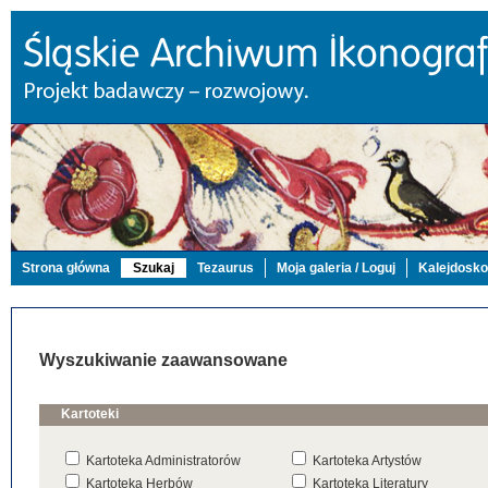
Strona główna
Szukaj
Tezaurus
Moja galeria / Loguj
Kalejdosk
Wyszukiwanie zaawansowane
Kartoteki
Kartoteka Administratorów
Kartoteka Artystów
Kartoteka Herbów
Kartoteka Literatury