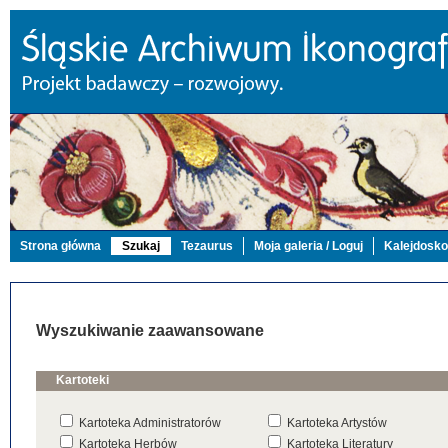
Strona główna
Szukaj
Tezaurus
Moja galeria / Loguj
Kalejdosk
Wyszukiwanie zaawansowane
Kartoteki
Kartoteka Administratorów
Kartoteka Artystów
Kartoteka Herbów
Kartoteka Literatury