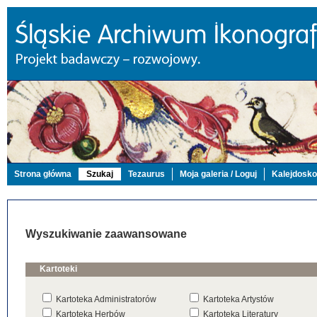
Strona główna
Szukaj
Tezaurus
Moja galeria / Loguj
Kalejdosk
Wyszukiwanie zaawansowane
Kartoteki
Kartoteka Administratorów
Kartoteka Artystów
Kartoteka Herbów
Kartoteka Literatury