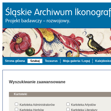
Strona główna
Szukaj
Tezaurus
Moja galeria / Loguj
Kalejdosk
Wyszukiwanie zaawansowane
Kartoteki
Kartoteka Administratorów
Kartoteka Artystów
Kartoteka Herbów
Kartoteka Literatury