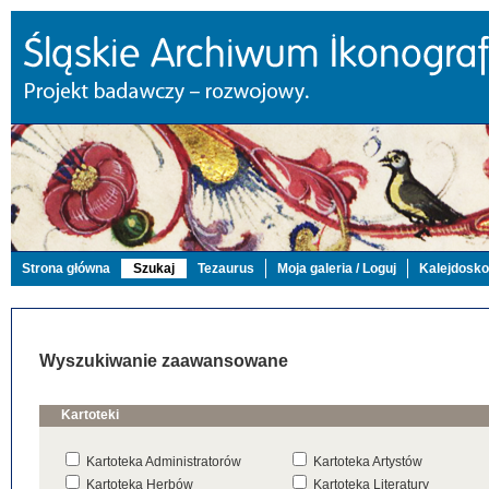
Strona główna
Szukaj
Tezaurus
Moja galeria / Loguj
Kalejdosk
Wyszukiwanie zaawansowane
Kartoteki
Kartoteka Administratorów
Kartoteka Artystów
Kartoteka Herbów
Kartoteka Literatury