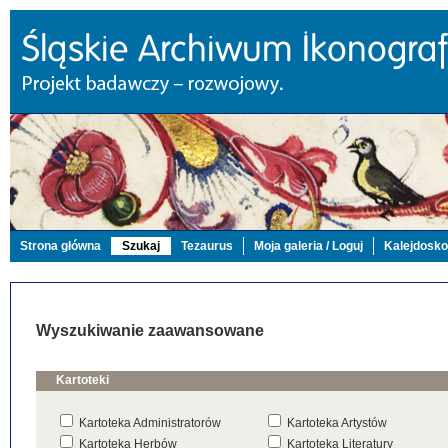
Strona główna
Szukaj
Tezaurus
Moja galeria / Loguj
Kalejdosk
Wyszukiwanie zaawansowane
Kartoteki
Kartoteka Administratorów
Kartoteka Artystów
Kartoteka Herbów
Kartoteka Literatury