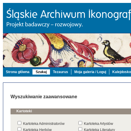
Strona główna
Szukaj
Tezaurus
Moja galeria / Loguj
Kalejdosk
Wyszukiwanie zaawansowane
Kartoteki
Kartoteka Administratorów
Kartoteka Artystów
Kartoteka Herbów
Kartoteka Literatury