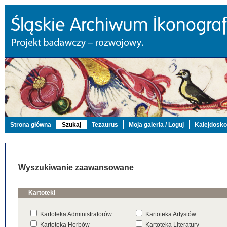
Strona główna
Szukaj
Tezaurus
Moja galeria / Loguj
Kalejdosk
Wyszukiwanie zaawansowane
Kartoteki
Kartoteka Administratorów
Kartoteka Artystów
Kartoteka Herbów
Kartoteka Literatury