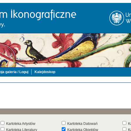
ja galeria / Loguj
Kalejdoskop
Kartoteka Artystów
Kartoteka Datowań
K
Kartoteka Literatury
Kartoteka Obiektów
K