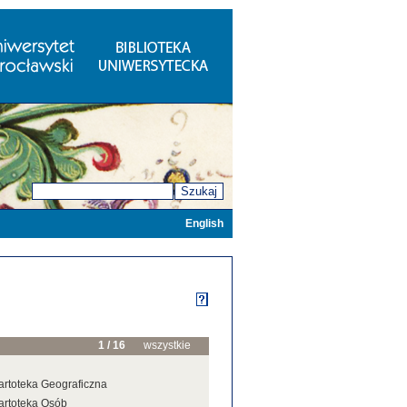
Szukaj
English
1 / 16
wszystkie
artoteka Geograficzna
artoteka Osób