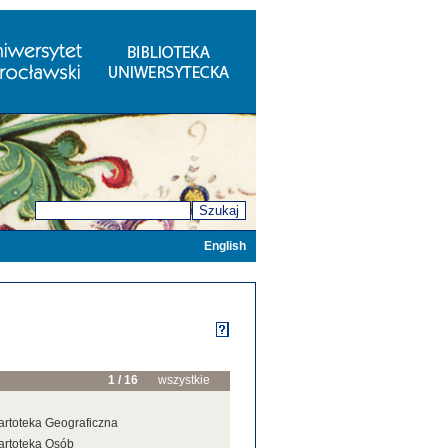
Szukaj
English
1 / 16
wszystkie
artoteka Geograficzna
artoteka Osób