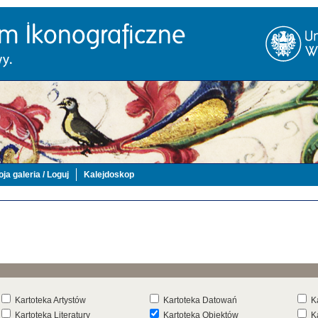
ja galeria / Loguj
Kalejdoskop
Kartoteka Artystów
Kartoteka Datowań
K
Kartoteka Literatury
Kartoteka Obiektów
K